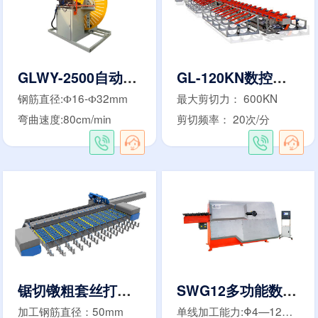
GLWY-2500自动焊弯圆机
GL-120KN数控钢筋剪切生产线
钢筋直径:Ф16-Ф32mm
最大剪切力： 600KN
弯曲速度:80cm/min
剪切频率： 20次/分
锯切镦粗套丝打磨生产线
SWG12多功能数控弯箍机
加工钢筋直径：50mm
单线加工能力:Φ4—12mm