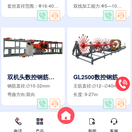
套丝直径范围：Φ16-40mm
双线加工能力:Φ5—10mm
双机头数控钢筋弯曲中心
GL2500数控钢筋笼滚焊机
钢筋直径:∅10-32mm
主筋直径:∅12--∅40mm
弯曲方向:双向
长度: 9-27m
电话
产品
新闻
客服