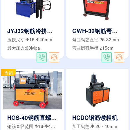
JYJ32钢筋冷挤压机
GWH-32钢筋弯弧机
压接尺寸:Φ16-Φ40mm
弯曲钢筋直径:25-32mm
最大压力:60Mpa
弯曲圆弧半径:≥15cm
HGS-40钢筋直螺纹滚丝机
HCDC钢筋镦粗机
钢筋直径范围:Φ16-Φ40mm
加工钢筋:Φ 20 - 40mm