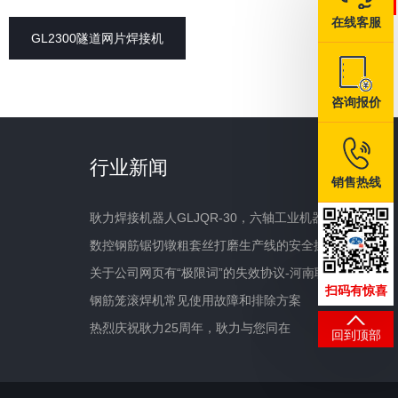
在线客服
GL2300隧道网片焊接机
咨询报价
行业新闻
销售热线
耿力焊接机器人GLJQR-30，六轴工业机器人，能够开源节流，有效降低制造成本
数控钢筋锯切镦粗套丝打磨生产线的安全操作规程和注意事项
关于公司网页有“极限词”的失效协议-河南耿力官网
扫码有惊喜
钢筋笼滚焊机常见使用故障和排除方案
热烈庆祝耿力25周年，耿力与您同在
回到顶部