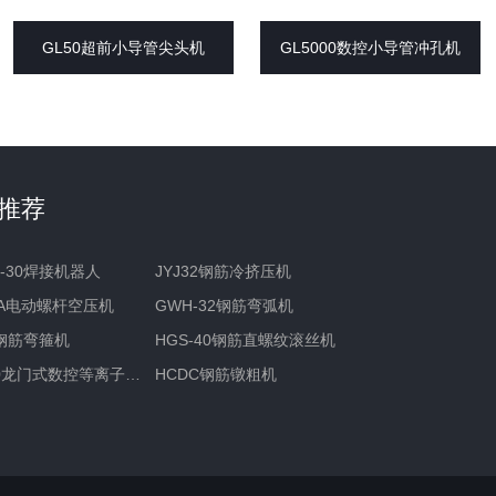
GL50超前小导管尖头机
GL5000数控小导管冲孔机
推荐
R-30焊接机器人
JYJ32钢筋冷挤压机
2A电动螺杆空压机
GWH-32钢筋弯弧机
5钢筋弯箍机
HGS-40钢筋直螺纹滚丝机
GL-250龙门式数控等离子切割机
HCDC钢筋镦粗机