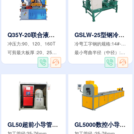
Q35Y-20联合液压冲剪机
GSLW-25型钢冷弯机
冲压力:90、120、160T
冷弯工字钢的规格:14#-25#/12#-14#
可剪最大板厚 :20、25、30mm
最小弯曲半径（中径）:≥3m/1.8m
GL50超前小导管尖头机
GL5000数控小导管冲孔机
加工管径:25-76mm
加工管径 :25-76mm