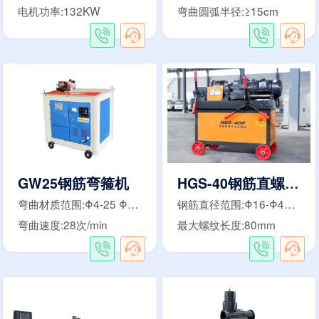
电机功率:132KW
弯曲圆弧半径:≥15cm
GW25钢筋弯箍机
HGS-40钢筋直螺纹滚丝机
弯曲材质范围:Φ4-25 Φ4-22mm
钢筋直径范围:Φ16-Φ40mm
弯曲速度:28次/min
最大螺纹长度:80mm