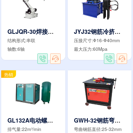
GLJQR-30焊接机器人
JYJ32钢筋冷挤压机
结构形式:串联
压接尺寸:Φ16-Φ40mm
轴数:6轴
最大压力:60Mpa
GL132A电动螺杆空压机
GWH-32钢筋弯弧机
排气量:22m³/min
弯曲钢筋直径:25-32mm