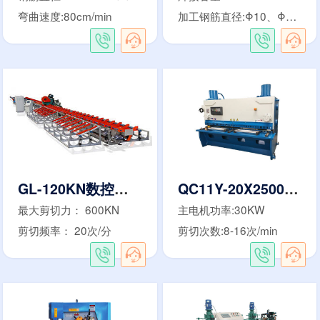
弯曲速度:80cm/min
加工钢筋直径:Φ10、Φ12、Φ14、Φ16mm
GL-120KN数控钢筋剪切生产线
QC11Y-20X2500液压闸式剪板机
最大剪切力： 600KN
主电机功率:30KW
剪切频率： 20次/分
剪切次数:8-16次/min