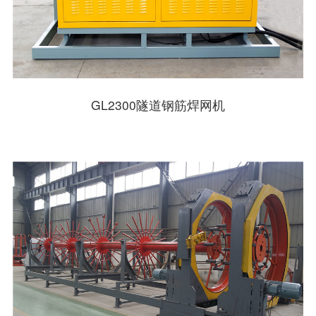
GL2300隧道钢筋焊网机